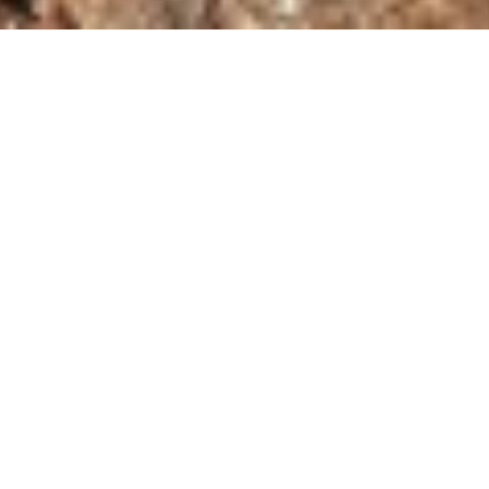
Brennholz und Kaminholz
Conrads Brennholz ist ein Unternehmen, das seinen Kunden Brenn-
und Kaminholz in hoher Qualität anbietet. Wir liefern Brennholz in
die Regionen Aachen, Heinsberg, Düren und bundesweit.